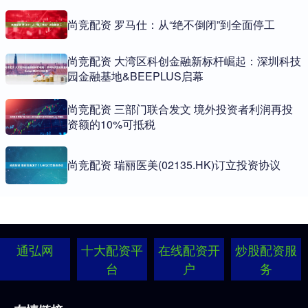
尚竞配资 罗马仕：从“绝不倒闭”到全面停工
尚竞配资 大湾区科创金融新标杆崛起：深圳科技
园金融基地&BEEPLUS启幕
尚竞配资 三部门联合发文 境外投资者利润再投
资额的10%可抵税
尚竞配资 瑞丽医美(02135.HK)订立投资协议
通弘网
十大配资平
在线配资开
炒股配资服
台
户
务