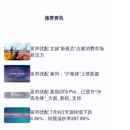
推荐资讯
富邦优配 文旅“新夜态”点燃消费市场
新活力
富邦优配 泰州：“沪泰路”上谱新篇
富邦优配 真我GT8 Pro，已晋升“冲
高先锋”_方面_新机_支持
富邦优配 7月9日芳源转债下跌
0.36%，转股溢价率287.89%