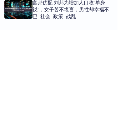
富邦优配 刘邦为增加人口收“单身
祱”，女子苦不堪言，男性却幸福不
已_社会_政策_战乱