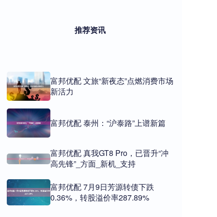
推荐资讯
富邦优配 文旅“新夜态”点燃消费市场
新活力
富邦优配 泰州：“沪泰路”上谱新篇
富邦优配 真我GT8 Pro，已晋升“冲
高先锋”_方面_新机_支持
富邦优配 7月9日芳源转债下跌
0.36%，转股溢价率287.89%