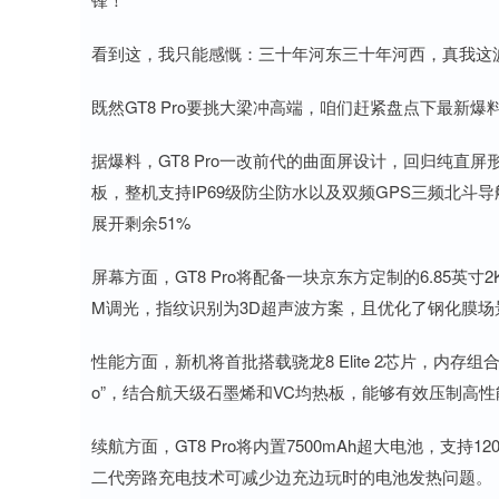
看到这，我只能感慨：三十年河东三十年河西，真我这
既然GT8 Pro要挑大梁冲高端，咱们赶紧盘点下最新爆
据爆料，GT8 Pro一改前代的曲面屏设计，回归纯直
板，整机支持IP69级防尘防水以及双频GPS三频北斗导
展开剩余51%
屏幕方面，GT8 Pro将配备一块京东方定制的6.85英寸
M调光，指纹识别为3D超声波方案，且优化了钢化膜场
性能方面，新机将首批搭载骁龙8 Elite 2芯片，内存组合
o”，结合航天级石墨烯和VC均热板，能够有效压制高
续航方面，GT8 Pro将内置7500mAh超大电池，支
二代旁路充电技术可减少边充边玩时的电池发热问题。