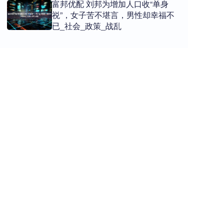
富邦优配 刘邦为增加人口收“单身
祱”，女子苦不堪言，男性却幸福不
已_社会_政策_战乱