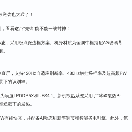
波逆袭也太猛了！
料，看看这台“先锋”能不能一战封神！
屏形态，采用极点微边框方案。机身材质为金属中框搭配AG玻璃背
航。
2K直屏，支持120Hz自适应刷新率、480Hz触控采样率及超高频PW
景下的识别率。
为满血LPDDR5X和UFS4.1。新机散热系统采用了“冰峰散热Pr
性能负载下的发热。
持120W有线快充，并配备AI动态刷新率调节和智能省电引擎。此外，第