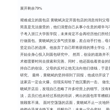
展开剩余79%
艰难成立的面包店 黄晓斌决定开面包店的消息传到父
简直是无法接受的，他们清楚自己从事小生意的艰辛与
子考入浙江大学医学院，未来肯定不会再经历他们所经
行做面包。黄晓斌的父亲气愤至极，差点动手打他，母
坚定自己的选择。他放弃了自己即将获得的博士学位，
开始全身心投入到面包研究中。 然而，创业的道路并
术都需要时间去摸索和完善。同时，他还面临着资金的
持自己的创业。父母的反对让他无法向他们借钱，于是
研究。 最终，黄晓斌的坚持得到了回报，他成功开设
这家店一定会火爆。但现实却给了他沉重的一击。 做
晓斌开店后，发现自己忽略了许多经营上的细节。没有
淡，店员们也未经过系统的培训，烤出的面包常常糟糕
致顾客不满。 面对空荡荡的店面，黄晓斌不止一次地
他都会迅速冷静下来，提醒自己：未来一定会变好。 