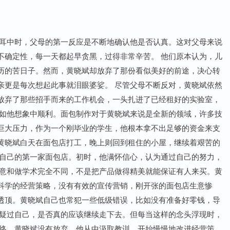
母耳中时，父母的第一反应是不断地确认他是否认真。这对父母来说
不确定性，每一天都起早贪黑，过得非常辛苦。 他们原本认为，儿
历的苦日子。然而，黄晓斌却放弃了那份看似美好的前途，决心转
亲更是每次想起此事就泪眼婆娑。 尽管父母不断反对，黄晓斌依然
放弃了那些招手而来的工作机会，一头扎进了已经租好的实验室，
不如他想象中顺利。面包制作对于黄晓斌来说是全新的领域，许多技
巨大压力，作为一个刚毕业的学生，他根本拿不出足够的资金来支
黄晓斌白天在面包店打工，晚上则回到租住的小屋，继续着艰苦的
了自己的第一家面包店。初时，他满怀信心，认为通过自己的努力，
生意和做学术完全不同，不是把产品做得精美就能保证有人来买。黄
科学的经营策略，没有有效的宣传营销，刚开张的面包店生意惨
透顶。黄晓斌自己也常犯一些低级错误，比如没有准备好零钱，导
怀疑过自己，是否真的应该继续走下去。但每当这样的念头浮现时，
最终，黄晓斌没有放弃，他从中汲取教训，开始慢慢地改进经营策